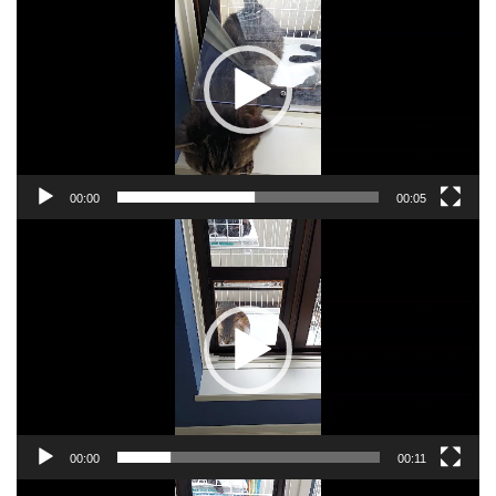
プ
レ
ー
ヤ
ー
00:00
00:05
動
画
プ
レ
ー
ヤ
ー
00:00
00:11
動