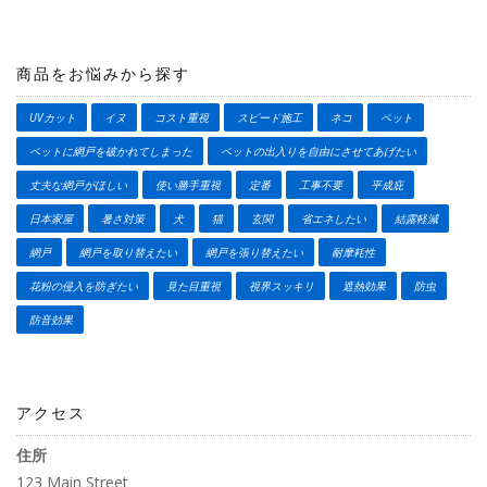
商品をお悩みから探す
UVカット
イヌ
コスト重視
スピード施工
ネコ
ペット
ペットに網戸を破かれてしまった
ペットの出入りを自由にさせてあげたい
丈夫な網戸がほしい
使い勝手重視
定番
工事不要
平成庇
日本家屋
暑さ対策
犬
猫
玄関
省エネしたい
結露軽減
網戸
網戸を取り替えたい
網戸を張り替えたい
耐摩耗性
花粉の侵入を防ぎたい
見た目重視
視界スッキリ
遮熱効果
防虫
防音効果
アクセス
住所
123 Main Street