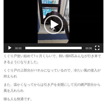
画
プ
レ
ー
ヤ
ー
00:00
00:06
くぐり戸使い始めて1ヶ月くらいで、飼い猫6匹みんなが行き来で
きるようになりました。
くぐり戸の上部分がパネルになっているので、冷たい風の侵入が
抑えられ
また、温かくなってからは引き戸を全開にして元の網戸部分から
風を入れられ
猫も人も快適です。