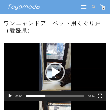
ナ
0
ビ
ゲ
ー
ワンニャンドア ペット用くぐり戸
シ
（愛媛県）
ョ
ン
を
切
動
り
画
替
プ
え
レ
ー
ヤ
ー
00:00
00:14
動
画