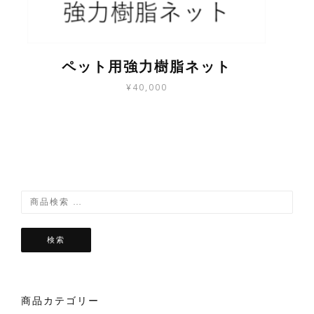
ョ
ン
が
あ
り
ペット用強力樹脂ネット
ま
¥
40,000
す。
オ
こ
プ
の
シ
商
ョ
品
ン
に
は
は
商
複
品
数
ペ
の
ー
検索
バ
ジ
リ
か
エ
ら
ー
選
商品カテゴリー
シ
択