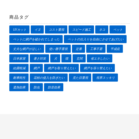
で
き
商品タグ
ま
す
UVカット
イヌ
コスト重視
スピード施工
ネコ
ペット
ペットに網戸を破かれてしまった
ペットの出入りを自由にさせてあげたい
丈夫な網戸がほしい
使い勝手重視
定番
工事不要
平成庇
日本家屋
暑さ対策
犬
猫
玄関
省エネしたい
結露軽減
網戸
網戸を取り替えたい
網戸を張り替えたい
耐摩耗性
花粉の侵入を防ぎたい
見た目重視
視界スッキリ
遮熱効果
防虫
防音効果