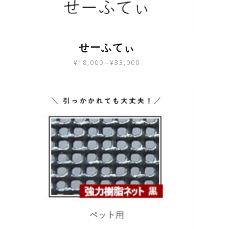
せーふてぃ
¥
18,000
–
¥
33,000
こ
の
商
品
に
は
複
数
の
バ
リ
エ
ー
シ