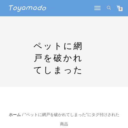
ナ
0
ビ
ゲ
ー
シ
ョ
ン
ペットに網
を
切
戸を破かれ
り
替
てしまった
え
ホーム
/ “ペットに網戸を破かれてしまった”にタグ付けされた
商品