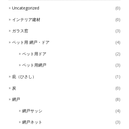
ョ
で
ン
Uncategorized
(0)
き
が
ま
あ
インテリア建材
(0)
す
り
ガラス窓
(3)
ま
す。
ペット用 網戸・ドア
(4)
オ
プ
ペット用ドア
(2)
シ
ョ
ペット用網戸
(3)
ン
は
庇（ひさし）
(1)
商
品
炭
(0)
ペ
ー
網戸
(8)
ジ
か
網戸サッシ
(4)
ら
選
網戸ネット
(3)
択