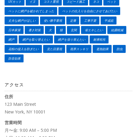
UVカット
イヌ
コスト重視
スピード施工
ネコ
ペット
ペットに網戸を破かれてしまった
ペットの出入りを自由にさせてあげたい
丈夫な網戸がほしい
使い勝手重視
定番
工事不要
平成庇
日本家屋
暑さ対策
犬
猫
玄関
省エネしたい
結露軽減
網戸
網戸を取り替えたい
網戸を張り替えたい
耐摩耗性
花粉の侵入を防ぎたい
見た目重視
視界スッキリ
遮熱効果
防虫
防音効果
アクセス
住所
123 Main Street
New York, NY 10001
営業時間
月〜金: 9:00 AM – 5:00 PM