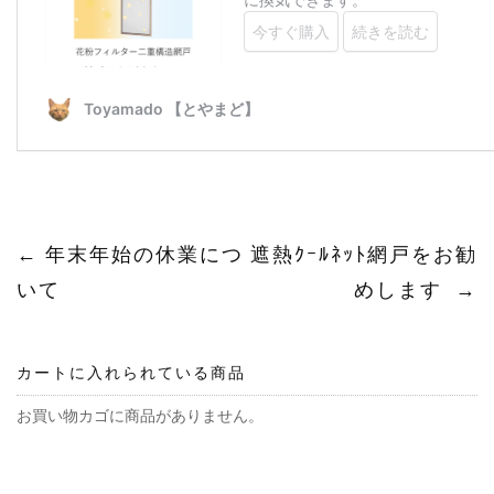
投
←
年末年始の休業につ
遮熱ｸｰﾙﾈｯﾄ網戸をお勧
いて
めします
→
稿
ナ
カートに入れられている商品
ビ
お買い物カゴに商品がありません。
ゲ
ー