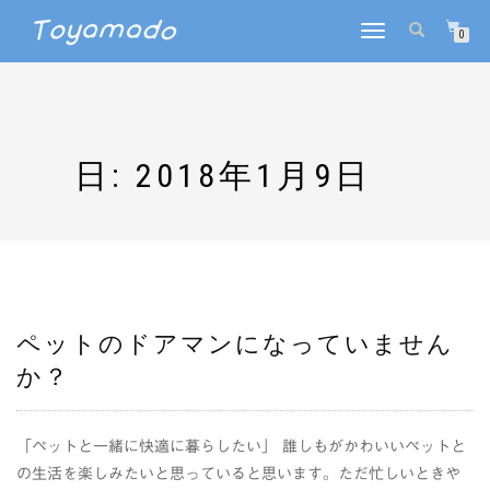
ナ
0
ビ
ゲ
ー
シ
ョ
ン
日:
2018年1月9日
を
切
り
替
え
ペットのドアマンになっていません
か？
「ペットと一緒に快適に暮らしたい」 誰しもがかわいいペットと
の生活を楽しみたいと思っていると思います。ただ忙しいときや