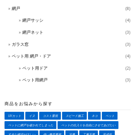
網戸
(8)
網戸サッシ
(4)
網戸ネット
(3)
ガラス窓
(3)
ペット用 網戸・ドア
(4)
ペット用ドア
(2)
ペット用網戸
(3)
商品をお悩みから探す
UVカット
イヌ
コスト重視
スピード施工
ネコ
ペット
ペットに網戸を破かれてしまった
ペットの出入りを自由にさせてあげたい
丈夫な網戸がほしい
使い勝手重視
定番
工事不要
平成庇