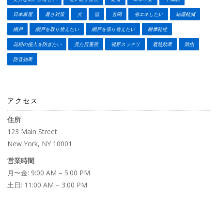
日本家屋
暑さ対策
犬
猫
玄関
省エネしたい
結露軽減
網戸
網戸を取り替えたい
網戸を張り替えたい
耐摩耗性
花粉の侵入を防ぎたい
見た目重視
視界スッキリ
遮熱効果
防虫
防音効果
アクセス
住所
123 Main Street
New York, NY 10001
営業時間
月〜金: 9:00 AM – 5:00 PM
土日: 11:00 AM – 3:00 PM