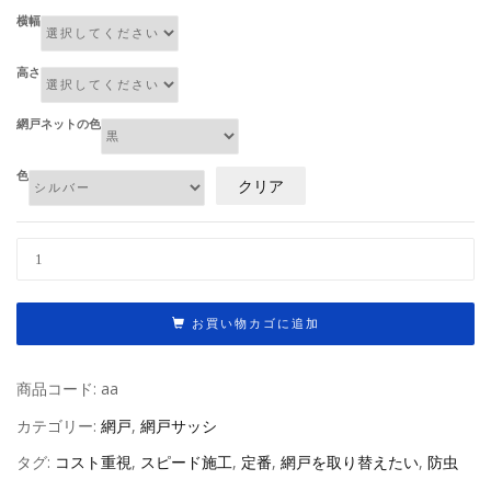
横幅
高さ
網戸ネットの色
色
クリア
引
き
違
お買い物カゴに追加
い
網
戸
商品コード:
aa
個
カテゴリー:
網戸
,
網戸サッシ
タグ:
コスト重視
,
スピード施工
,
定番
,
網戸を取り替えたい
,
防虫