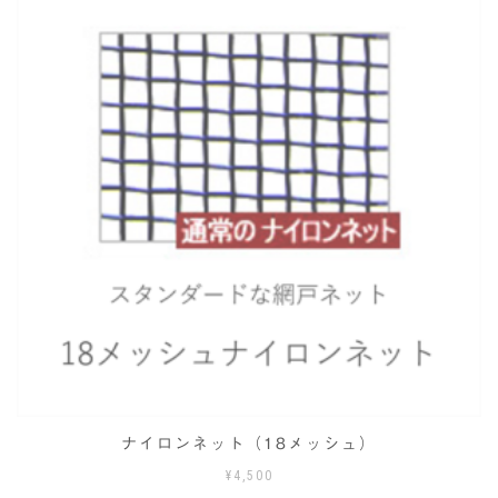
シ
ョ
ン
は
商
品
ペ
ー
ジ
か
ら
選
択
で
き
ま
す
ナイロンネット（18メッシュ）
¥
4,500