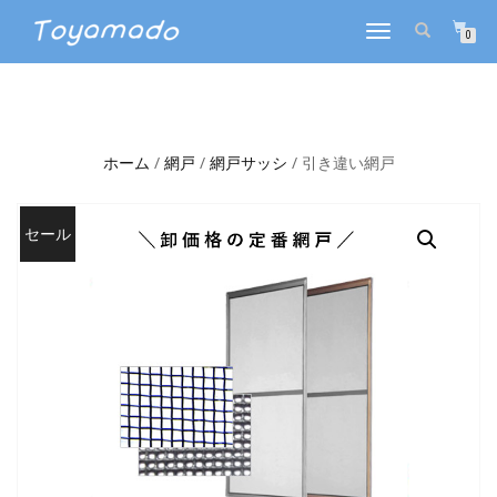
ナ
0
ビ
ゲ
ー
シ
ョ
ホーム
/
網戸
/
網戸サッシ
/ 引き違い網戸
ン
を
切
り
セール
替
え