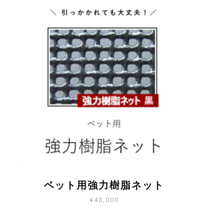
の
商
品
に
は
複
数
の
バ
リ
エ
ー
シ
ョ
ン
が
あ
り
ペット用強力樹脂ネット
ま
¥
40,000
す。
オ
こ
プ