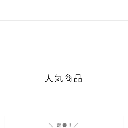
の
シ
商
ョ
品
ン
に
は
は
商
複
品
数
ペ
の
ー
バ
ジ
リ
か
エ
ら
ー
選
シ
人気商品
択
ョ
で
ン
き
が
ま
あ
す
り
ま
す。
オ
プ