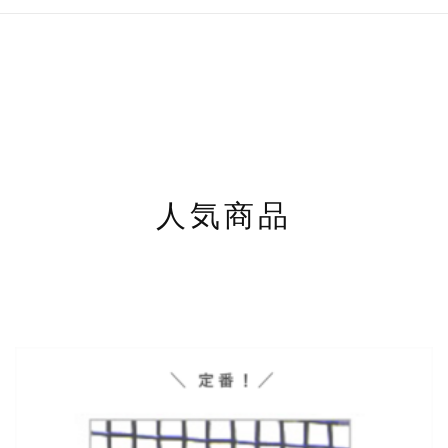
に
は
複
数
の
バ
リ
エ
ー
シ
人気商品
ョ
ン
が
あ
り
ま
す。
オ
プ
シ
ョ