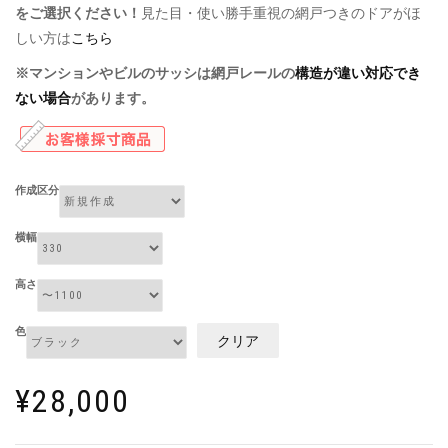
をご選択ください！
見た目・使い勝手重視の網戸つきのドアがほ
しい方は
こちら
※
マンションやビルのサッシは網戸レールの
構造が違い対応でき
ない場合
があります。
作成区分
横幅
高さ
色
クリア
¥
28,000