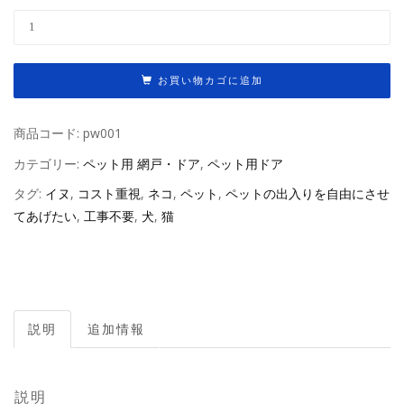
【網
戸
な
お買い物カゴに追加
し】
ワ
ン・
商品コード:
pw001
ニ
カテゴリー:
ペット用 網戸・ドア
,
ペット用ドア
ャ
タグ:
イヌ
,
コスト重視
,
ネコ
,
ペット
,
ペットの出入りを自由にさせ
ン・
てあげたい
,
工事不要
,
犬
,
猫
ド
ア
個
説明
追加情報
説明