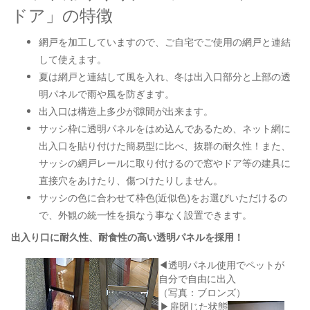
ドア」の特徴
網戸を加工していますので、ご自宅でご使用の網戸と連結
して使えます。
夏は網戸と連結して風を入れ、冬は出入口部分と上部の透
明パネルで雨や風を防ぎます。
出入口は構造上多少が隙間が出来ます。
サッシ枠に透明パネルをはめ込んであるため、ネット網に
出入口を貼り付けた簡易型に比べ、抜群の耐久性！また、
サッシの網戸レールに取り付けるので窓やドア等の建具に
直接穴をあけたり、傷つけたりしません。
サッシの色に合わせて枠色(近似色)をお選びいただけるの
で、外観の統一性を損なう事なく設置できます。
出入り口に耐久性、耐食性の高い透明パネルを採用！
◀︎透明パネル使用でペットが
自分で自由に出入
（写真：ブロンズ）
▶︎扉閉じた状態