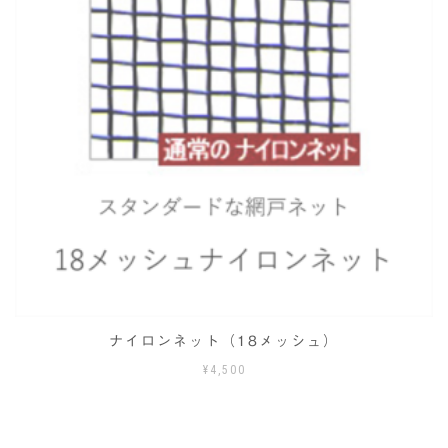
ン
は
商
品
ペ
ー
ジ
か
ら
選
択
で
き
ま
す
カラーガルバリウム庇
要見積