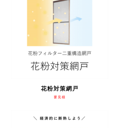
に
は
複
数
の
バ
リ
エ
ー
シ
ョ
ン
が
あ
り
花粉対策網戸
ま
要見積
す。
オ
プ
シ
ョ
ン