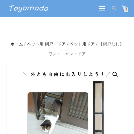
ナ
0
ビ
ゲ
ー
シ
ョ
ホーム
/
ペット用 網戸・ドア
/
ペット用ドア
/ 【網戸なし】
ン
を
ワン・ニャン・ドア
切
り
替
え