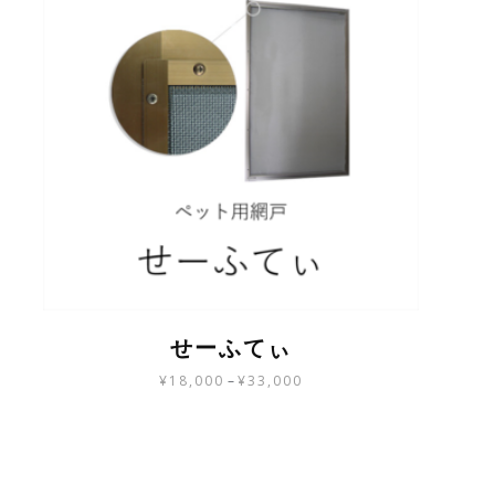
せーふてぃ
¥
18,000
–
¥
33,000
こ
の
商
品