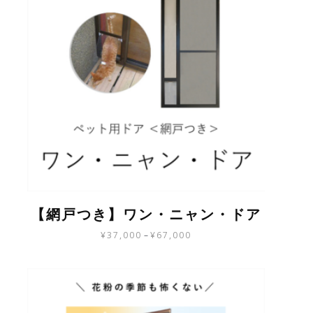
【網戸つき】ワン・ニャン・ドア
¥
37,000
–
¥
67,000
こ
の
商
品