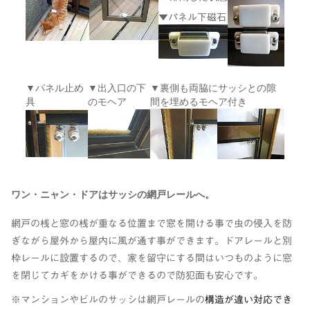
▼
パネル下磁石
▼
パネル止め
▼
出入口の下
▼
裏側も両脇にサッシとの隙
具
のモヘア
間を埋めるモヘア付き
ワン・ニャン・ドアはサッシの網戸レールへ。
網戸の桟と窓の桟が重なる位置まで窓を開ける事で虫の侵入を防
ぎながら屋外から屋内に風が通す事ができます。ドアレールと別
枠レールに設置するので、家を留守にする間はいつものように窓
を閉じてカギをかける事ができるので防犯面も安心です。
※
マンションやビルのサッシは網戸レールの
構造が違い対応でき