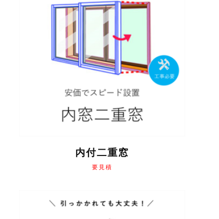
は
商
品
ペ
ー
ジ
か
ら
選
択
で
き
ま
す
内付二重窓
要見積