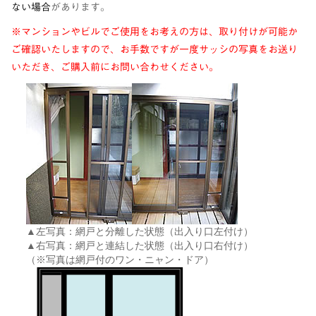
ない場合
があります。
※マンションやビルでご使用をお考えの方は、取り付けが可能か
ご確認いたしますので、お手数ですが一度サッシの写真をお送り
いただき、ご購入前にお問い合わせください。
▲
左写真：網戸と分離した状態（出入り口左付け）
▲
右写真：網戸と連結した状態（出入り口右付け）
（
※
写真は網戸付のワン・ニャン・ドア）